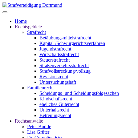
Home
Rechtsgebiete
Strafrecht
Betäubungsmittelstrafrecht
Kapital-/Schwurgerichtsverfahren
Jugendstrafrecht
Wirtschaftsstrafrecht
Steuerstrafrecht
Straßenverkehrsstrafrecht
Strafvollstreckung/vollzug
Revisionsrecht
Untersuchungshaft
Familienrecht
Scheidungs- und Scheidungsfolgesachen
Kindschaftsrecht
eheliches Güterrecht
Unterhaltsrecht
Betreuungsrecht
Rechtsanwälte
Peter Budde
Lisa Grüter
Dr. Cornelius Birr